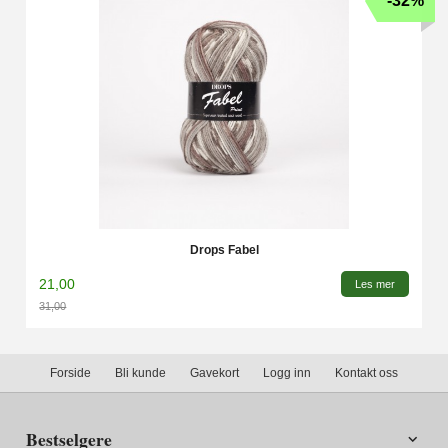
-32%
Drops Fabel
21,00
Les mer
31,00
Rabatt
Forside
Bli kunde
Gavekort
Logg inn
Kontakt oss
Bestselgere