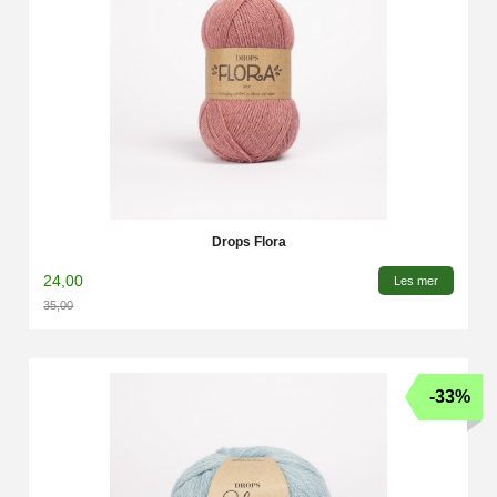
Drops Flora
24,00
Les mer
35,00
Rabatt
-33%