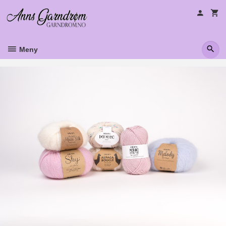
Gå
til
innholdet
Meny