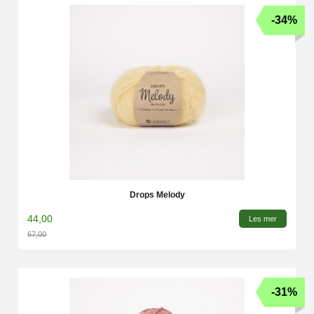
-34%
Drops Melody
44,00
Les mer
67,00
Rabatt
-31%