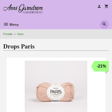
Gå
til
innholdet
Meny
Forside
Garn
Drops Paris
-21%