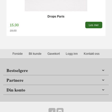
Drops Paris
15,00
Les mer
19,00
Rabatt
Forside
Bli kunde
Gavekort
Logg inn
Kontakt oss
Bestselgere
Partnere
Din konto