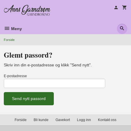
Gå
til
innholdet
Meny
Forside
Glemt passord?
Skriv inn din e-postadresse og klikk "Send nytt".
E-postadresse
Forside
Bli kunde
Gavekort
Logg inn
Kontakt oss