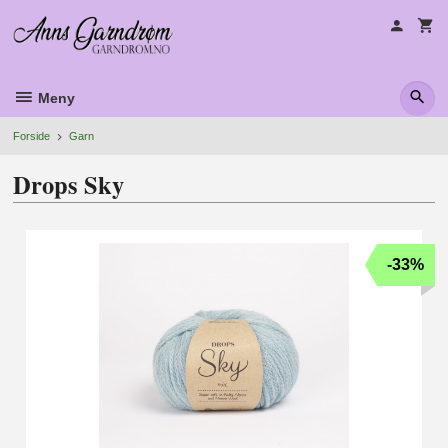
Gå
til
innholdet
Meny
Forside
Garn
Drops Sky
-33%