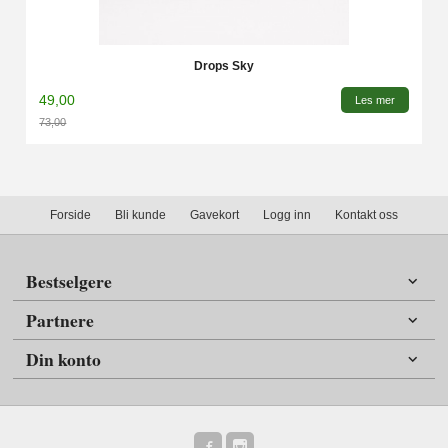
Drops Sky
49,00
Les mer
73,00
Rabatt
Forside
Bli kunde
Gavekort
Logg inn
Kontakt oss
Bestselgere
Partnere
Din konto