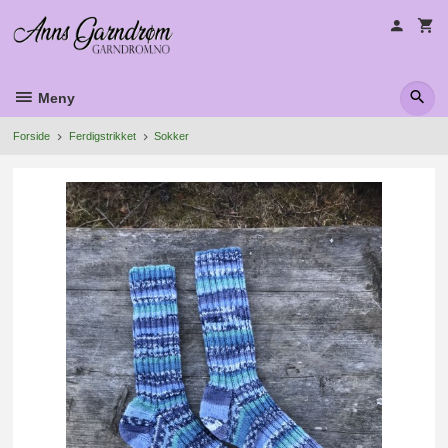
Gå
til
innholdet
Meny
Forside
Ferdigstrikket
Sokker